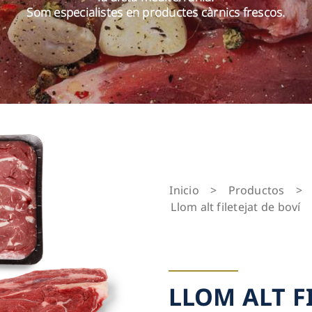
Som especialistes en productes càrnics frescos.
Inicio
>
Productos
>
Llom alt filetejat de boví
LLOM ALT F