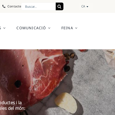
Cerca
Contacte
CA
…
S
COMUNICACIÓ
FEINA
oductes i la
bles del món: