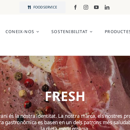
FOODSERVICE
CONEIX-NOS
SOSTENIBILITAT
PRODUCTE
FRESH
ani és la nostra identitat. La nostra marca, els nostres pr
ra gastronòmica es basen en un dels patrons més saluda
la dieta mediterrània.