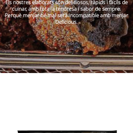
Els nostres elaborats són deliciosos, ràpids i fàcils de
cuinar, amb tota la tendresa i sabor de sempre.
Perquè menjar bé mai serà incompatible amb menjar
CA
Delicious.