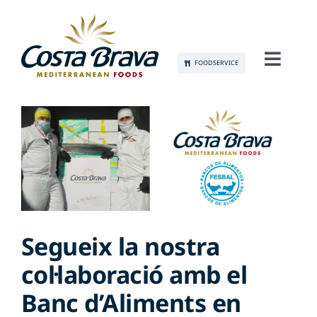
Skip
to
content
FOODSERVICE
Toggl
Navig
CONEIX-NOS
SOSTENIBILITAT
PRODUCTES
COMUNICACIÓ
Segueix la nostra
col·laboració amb el
OCUPACIÓ
Banc d’Aliments en
CONTACTE