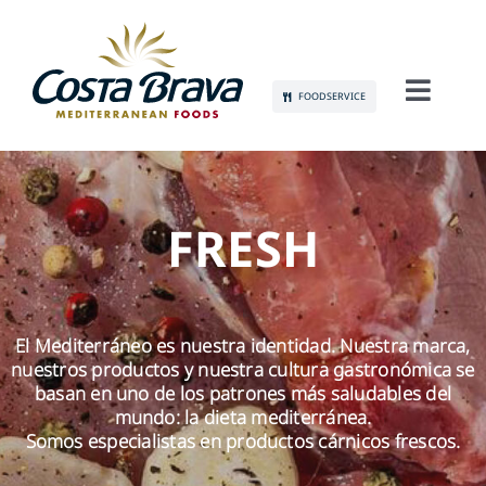
Skip
to
content
FOODSERVICE
Toggl
Navig
CONÓCENOS
SOSTENIBILIDAD
FRESH
PRODUCTOS
El Mediterráneo es nuestra identidad. Nuestra marca,
COMUNICACIÓN
nuestros productos y nuestra cultura gastronómica se
basan en uno de los patrones más saludables del
EMPLEO
mundo: la dieta mediterránea.
Somos especialistas en productos cárnicos frescos.
CONTACTO