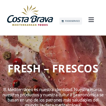
Skip
to
content
FOODSERVICE
Toggl
Navig
CONÓCENOS
SOSTENIBILIDAD
PRODUCTOS
FRESH – FRESCOS
COMUNICACIÓN
El Mediterráneo es nuestra identidad. Nuestra marca,
EMPLEO
nuestros productos y nuestra cultura gastronómica se
basan en uno de los patrones más saludables del
mundo: la dieta mediterránea.
CONTACTO