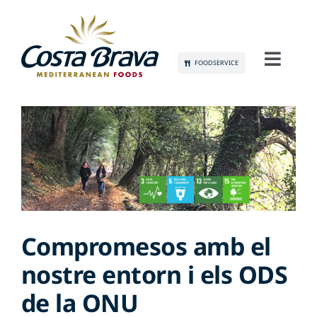
Skip
to
content
FOODSERVICE
Toggl
Navig
CONEIX-NOS
SOSTENIBILITAT
PRODUCTES
COMUNICACIÓ
Compromesos amb el
nostre entorn i els ODS
OCUPACIÓ
de la ONU
CONTACTE