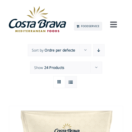
Skip
to
content
FOODSERVICE
Toggl
Navig
CONEIX-NOS
Sort by
Ordre per defecte
SOSTENIBILITAT
Show
24 Products
PRODUCTES
COMUNICACIÓ
OCUPACIÓ
CONTACTE